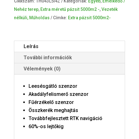
Cikkszám:
TH043L5I4Z
Kategóriák:
Egyéb
,
Emelkedő /
mennyiség
Nehéz terep
,
Extra méretű pázsit 5000m2 -
,
Vezeték
nélküli, Műholdas
Címke:
Extra pázsit 5000m2-
Leírás
További információk
Vélemények (0)
Leesésgátló szenzor
Akadályfelismerő szenzor
Fűérzékelő szenzor
Összkerék meghajtás
Továbbfejlesztett RTK navigáció
60%-os lejtőkig