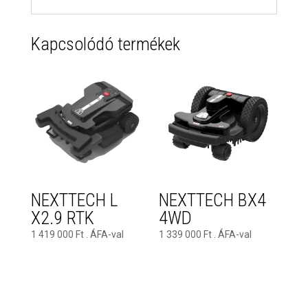
Kapcsolódó termékek
NEXTTECH L
NEXTTECH BX4
X2.9 RTK
4WD
1 419 000
Ft
. ÁFA-val
1 339 000
Ft
. ÁFA-val