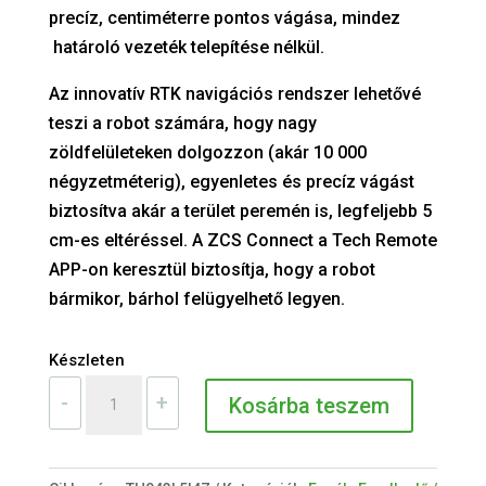
precíz, centiméterre pontos vágása, mindez
határoló vezeték telepítése nélkül.
Az innovatív RTK navigációs rendszer lehetővé
teszi a robot számára, hogy nagy
zöldfelületeken dolgozzon (akár 10 000
négyzetméterig), egyenletes és precíz vágást
biztosítva akár a terület peremén is, legfeljebb 5
cm-es eltéréssel. A ZCS Connect a Tech Remote
APP-on keresztül biztosítja, hogy a robot
bármikor, bárhol felügyelhető legyen.
Készleten
NEXTTECH
-
+
Kosárba teszem
LX6
RTK
4WD