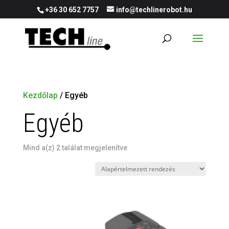
+36 30 652 7757
info@techlinerobot.hu
Kezdőlap
/ Egyéb
Egyéb
Mind a(z) 2 találat megjelenítve