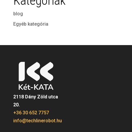
Kategóriák
blog
Egyéb kategória
2118 Dány Zöld utca
20.
+36 30 652 7757
info@techlinerobot.hu