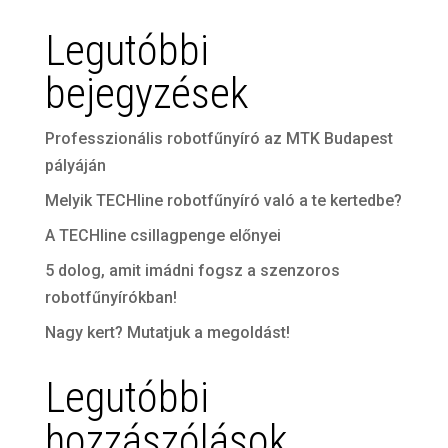
Legutóbbi
bejegyzések
Professzionális robotfűnyíró az MTK Budapest
pályáján
Melyik TECHline robotfűnyíró való a te kertedbe?
A TECHline csillagpenge előnyei
5 dolog, amit imádni fogsz a szenzoros
robotfűnyírókban!
Nagy kert? Mutatjuk a megoldást!
Legutóbbi
hozzászólások