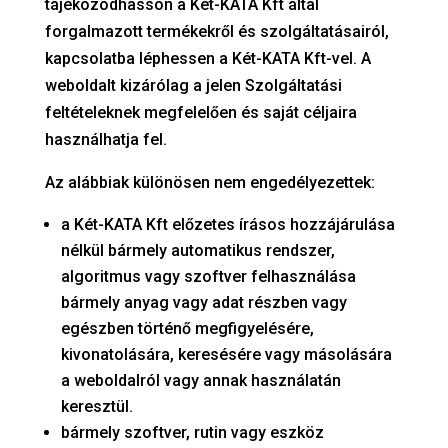
tájékozódhasson a Két-KATA Kft által
forgalmazott termékekről és szolgáltatásairól,
kapcsolatba léphessen a Két-KATA Kft-vel. A
weboldalt kizárólag a jelen Szolgáltatási
feltételeknek megfelelően és saját céljaira
használhatja fel.
Az alábbiak különösen nem engedélyezettek:
a Két-KATA Kft előzetes írásos hozzájárulása
nélkül bármely automatikus rendszer,
algoritmus vagy szoftver felhasználása
bármely anyag vagy adat részben vagy
egészben történő megfigyelésére,
kivonatolására, keresésére vagy másolására
a weboldalról vagy annak használatán
keresztül.
bármely szoftver, rutin vagy eszköz