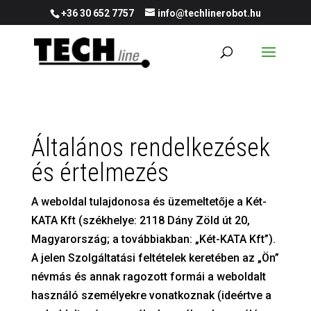
+36 30 652 7757
info@techlinerobot.hu
Általános rendelkezések
és értelmezés
A weboldal tulajdonosa és üzemeltetője a Két-
KATA Kft (székhelye: 2118 Dány Zöld út 20,
Magyarország; a továbbiakban: „Két-KATA Kft”).
A jelen Szolgáltatási feltételek keretében az „Ön”
névmás és annak ragozott formái a weboldalt
használó személyekre vonatkoznak (ideértve a