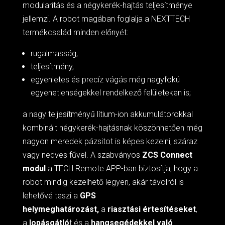
modularitás és a négykerék-hajtás teljesítménye
jellemzi. A robot magában foglalja a NEXTTECH
termékcsalád minden előnyét:
rugalmasság,
teljesítmény,
egyenletes és precíz vágás még nagyfokú
egyenetlenségekkel rendelkező felületeken is;
a nagy teljesítményű lítium-ion akkumulátorokkal
kombinált négykerék-hajtásnak köszönhetően még
nagyon meredek pázsitot is képes kezelni, száraz
vagy nedves fűvel. A szabványos
ZCS Connect
modul
a TECH Remote APP-ban biztosítja, hogy a
robot mindig kezelhető legyen, akár távolról is
lehetővé teszi a
GPS
helymeghatározást,
a
riasztási értesítéseket
,
a
lopásgátló
t és a
hangsegédekkel való