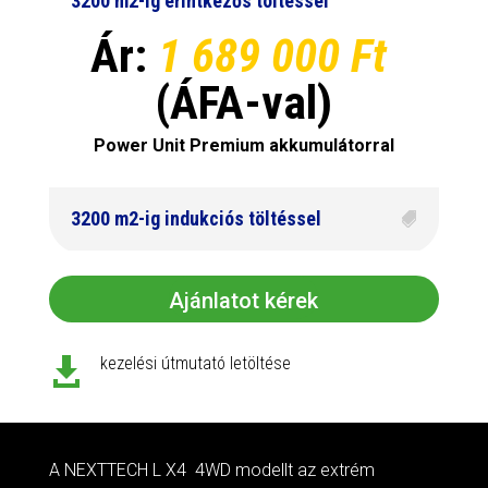
3200 m2-ig érintkezős töltéssel
Ár:
1 689 000 Ft
(ÁFA-val)
Power Unit Premium akkumulátorral
3200 m2-ig indukciós töltéssel
Ajánlatot kérek
kezelési útmutató letöltése

A NEXTTECH L X4 4WD modellt az extrém