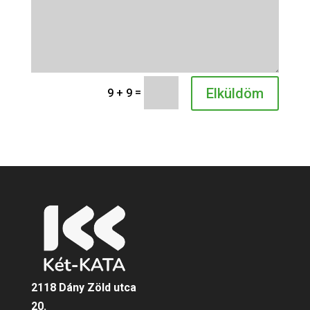
Elküldöm
=
9 + 9
2118 Dány Zöld utca
20.