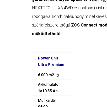
NEXTTECH L X6 4WD csapatban (+infinit
robotjaival kombinálva, hogy minél kevese
szériafelszereltségű
ZCS Connect modu
működtethető
.
Power Unit
Ultra Premium
6.000 m2-ig
Akkumulátor
1×10.35 Ah
Munkaidő
04:00