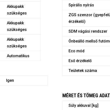
Spirális nyírás
Akkupakk
szükséges
ZGS szenzor (gyepfelü
érzékelő)
Akkupakk
szükséges
SDM vágási rendszer
Akkupakk
Önbeálló mellső futóm
szükséges
Eco mód
Automatikus
Eső érzékelő
Teületek száma
Igen
MÉRET ÉS TÖMEG ADA
Súly akkuval [kg]