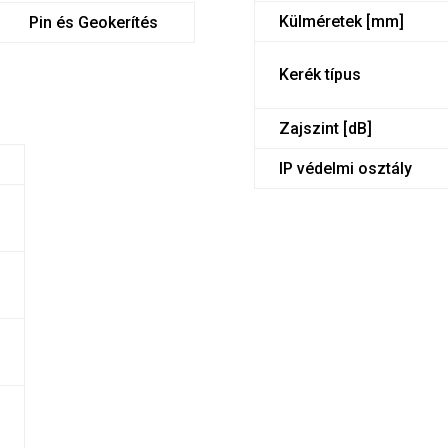
Külméretek [mm]
Pin és Geokerítés
Kerék típus
Zajszint [dB]
ő
IP védelmi osztály