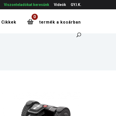
Viszonteladókat keresünk
Videók
GY.I.K.
0
Cikkek
termék a kosárban