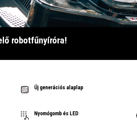
elő robotfűnyíróra!
Új generációs alaplap
Nyomógomb és LED