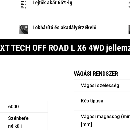
Lejtők akár 65%-ig
Lökhárító és akadályérzékelő
XT TECH OFF ROAD L X6 4WD jellem
VÁGÁSI RENDSZER
Vágási szélesség
Kés típusa
6000
Vágási magasság (mi
Szénkefe
[mm]
nélküli