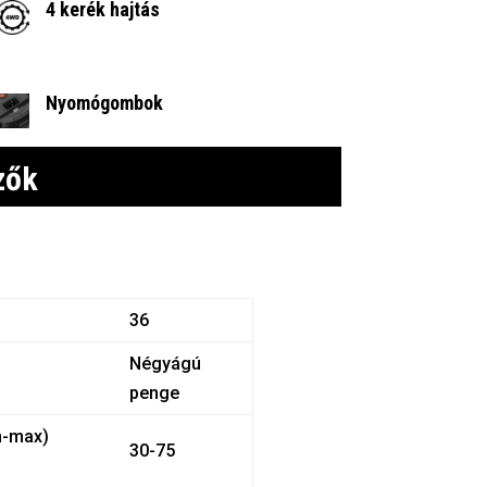
4 kerék hajtás
Nyomógombok
zők
36
Négyágú
penge
n-max)
30-75