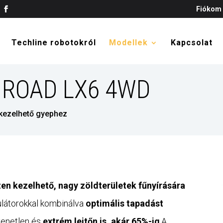
Fiókom
Techline robotokról
Modellek
Kapcsolat
 ROAD LX6 4WD
kezelhető gyephez
en kezelhető, nagy zöldterületek fűnyírására
mulátorokkal kombinálva
optimális tapadást
yenetlen és
extrém lejtőn is, akár 65%-ig
.A