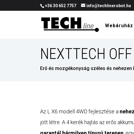
+36 30 652 7757
info@techlinerobot.hu
Webáruház
NEXTTECH OFF
Erő és mozgékonyság széles és nehezen 
Az L X6 modell 4WD fejlesztése a
nehez
jött létre. A 4 kerék hajtás az erős akku
garantál bármilyen típusú terepen
, eg