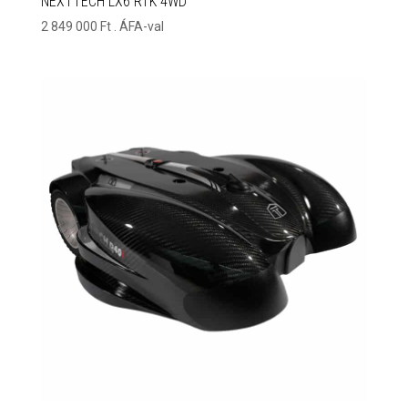
NEXTTECH LX6 RTK 4WD
2 849 000
Ft
. ÁFA-val