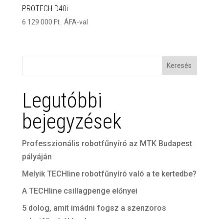
PROTECH D40i
6 129 000
Ft
. ÁFA-val
Keresés
Legutóbbi
bejegyzések
Professzionális robotfűnyíró az MTK Budapest
pályáján
Melyik TECHline robotfűnyíró való a te kertedbe?
A TECHline csillagpenge előnyei
5 dolog, amit imádni fogsz a szenzoros