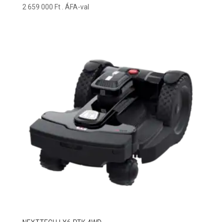
2 659 000
Ft
. ÁFA-val