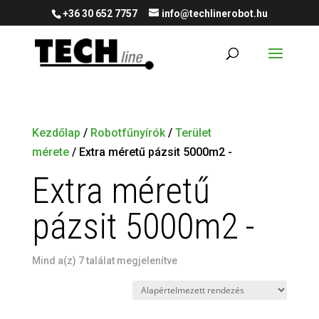
+36 30 652 7757
info@techlinerobot.hu
Kezdőlap
/
Robotfűnyírók
/
Terület
mérete
/ Extra méretű pázsit 5000m2 -
Extra méretű
pázsit 5000m2 -
Mind a(z) 7 találat megjelenítve