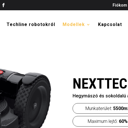
Fiókom
Techline robotokról
Modellek
Kapcsolat
NEXTTEC
Hegymászó és sokoldalú ak
Munkaterület:
5500m
Maximum lejtő:
60%