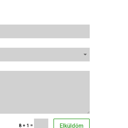
Elküldöm
=
8 + 1