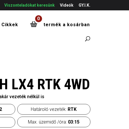
Viszonteladókat keresünk
Videók
GY.I.K.
0
Cikkek
termék a kosárban
H LX4 RTK 4WD
ár vezeték nélkül is
2
Határoló vezeték:
RTK
Max. üzemidő /óra:
03:15