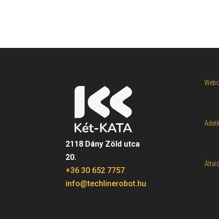
Webol
Adatk
2118 Dány Zöld utca
20.
Által
+36 30 652 7757
info@techlinerobot.hu