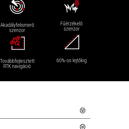
Fűérzékelő
Akadályfelismerő
szenzor
szenzor
60%-os lejtőkig
Továbbfejlesztett
RTK navigáció