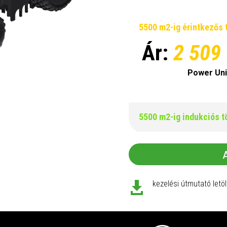
5500 m2-ig érintkezős 
Ár:
2 509
Power Uni
5500 m2-ig indukciós t
kezelési útmutató letö
