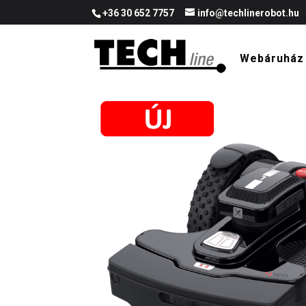
+36 30 652 7757
info@techlinerobot.hu
Webáruház