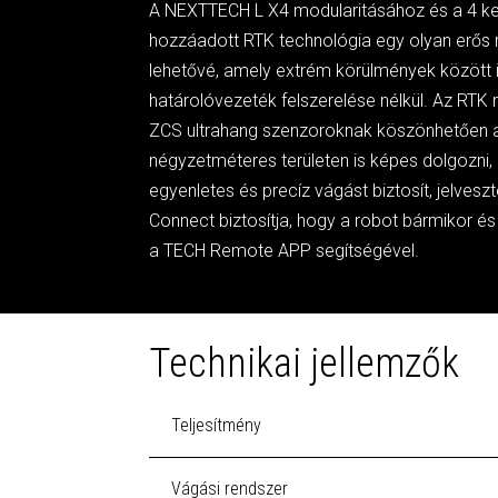
A NEXTTECH L X4 modularitásához és a 4 ke
hozzáadott RTK technológia egy olyan erős r
lehetővé, amely extrém körülmények között 
határolóvezeték felszerelése nélkül. Az RTK r
ZCS ultrahang szenzoroknak köszönhetően 
négyzetméteres területen is képes dolgozni, 
egyenletes és precíz vágást biztosít, jelvesz
Connect biztosítja, hogy a robot bármikor és
a TECH Remote APP segítségével.
Technikai jellemzők
Teljesítmény
Vágási rendszer