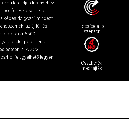
rékhajtás teljesítményéhez
obot fejlesztését tette
is képes dolgozni, mindezt
Leesésgátló
endszernek, az új fű- és
szenzor
a robot akár 5500
így a terület peremén is
tés esetén is. A ZCS
 bárhol felügyelhető legyen
Összkerék
meghajtás