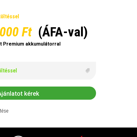
töltéssel
 000 Ft
(ÁFA-val)
t Premium akkumulátorral
öltéssel
Ajánlatot kérek
ltése