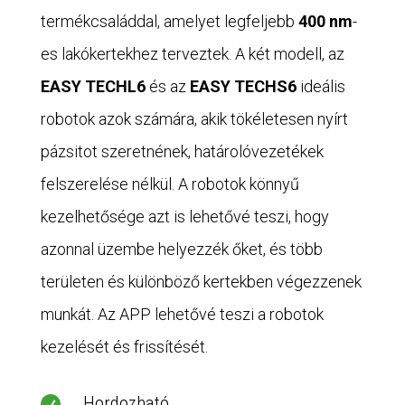
termékcsaláddal, amelyet legfeljebb
400 nm
-
es lakókertekhez terveztek. A két modell, az
EASY TECHL6
és az
EASY TECHS6
ideális
robotok azok számára, akik tökéletesen nyírt
pázsitot szeretnének, határolóvezetékek
felszerelése nélkül. A robotok könnyű
kezelhetősége azt is lehetővé teszi, hogy
azonnal üzembe helyezzék őket, és több
területen és különböző kertekben végezzenek
munkát. Az APP lehetővé teszi a robotok
kezelését és frissítését.
Hordozható
