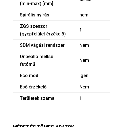
(min-max) [mm]
Spirális nyírás
nem
ZGS szenzor
1
(gyepfelület érzékelő)
SDM vágási rendszer
Nem
Önbeálló mellső
Nem
futómű
Eco mód
Igen
Eső érzékelő
Nem
Területek száma
1