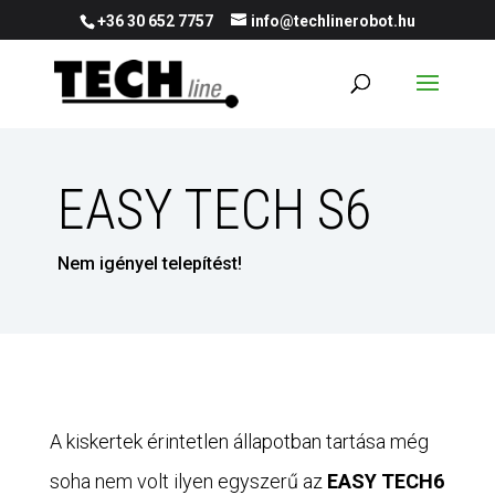
+36 30 652 7757
info@techlinerobot.hu
EASY TECH S6
Nem igényel telepítést!
A kiskertek érintetlen állapotban tartása még
soha nem volt ilyen egyszerű az
EASY TECH6