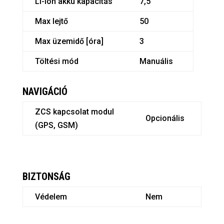
Li-Ion akku kapacitás
7,5
Max lejtő
50
Max üzemidő [óra]
3
Töltési mód
Manuális
NAVIGÁCIÓ
ZCS kapcsolat modul
Opcionális
(GPS, GSM)
BIZTONSÁG
Védelem
Nem