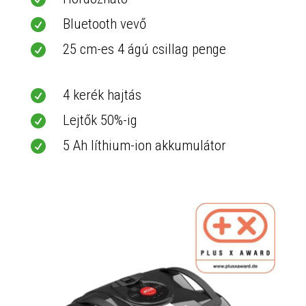
Bluetooth vevő

25 cm-es 4 ágú csillag penge

4 kerék hajtás

Lejtők 50%-ig

5 Ah líthium-ion akkumulátor
