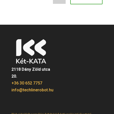
2118 Dány Zöld utca
20.
+36 30 652 7757
info@techlinerobot.hu