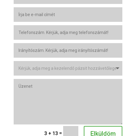
Elküldöm
=
3 + 13