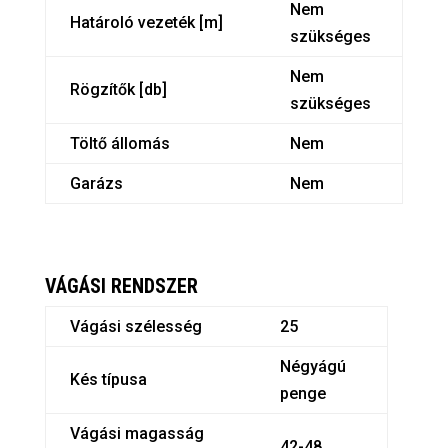
Nem
Határoló vezeték [m]
szükséges
Nem
Rögzítők [db]
szükséges
Töltő állomás
Nem
Garázs
Nem
VÁGÁSI RENDSZER
Vágási szélesség
25
Négyágú
Kés típusa
penge
Vágási magasság
42-48