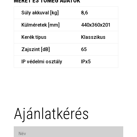
MÉRET ÉS TÖMEG ADATOK
Súly akkuval [kg]
8,6
Külméretek [mm]
440x360x201
Kerék típus
Klasszikus
Zajszint [dB]
65
IP védelmi osztály
IPx5
Ajánlatkérés