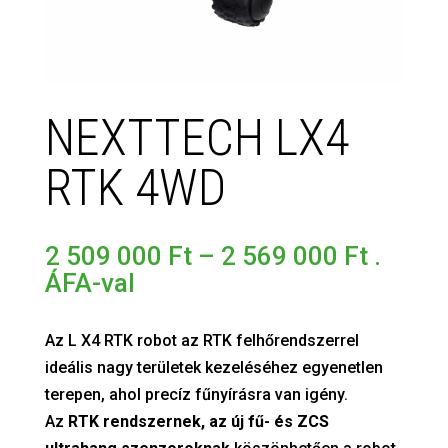
NEXTTECH LX4
RTK 4WD
Ártart
2 509 000
Ft
–
2 569 000
Ft
.
2
ÁFA-val
509
000 Ft
Az L X4 RTK robot az RTK felhőrendszerrel
-
ideális nagy területek kezeléséhez egyenetlen
2
terepen, ahol precíz fűnyírásra van igény.
569
Az
RTK rendszernek, az új fű- és ZCS
000 Ft