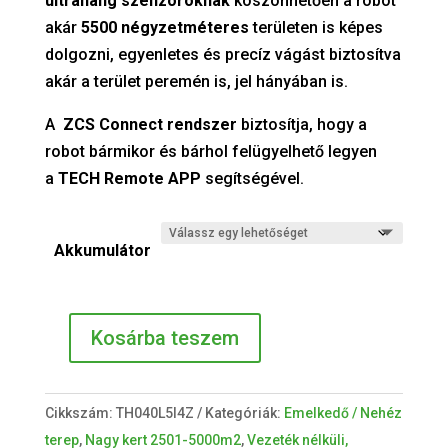
ultrahang szenzoroknak
köszönhetően a robot
akár
5500 négyzetméteres
területen is képes
dolgozni, egyenletes és precíz vágást biztosítva
akár a terület peremén is, jel hányában is.
A
ZCS Connect rendszer
biztosítja, hogy a
robot bármikor és bárhol felügyelhető legyen
a
TECH Remote APP
segítségével.
Akkumulátor
Kosárba teszem
NEXTTECH
LX4
RTK
Cikkszám:
TH040L5I4Z
Kategóriák:
Emelkedő / Nehéz
4WD
terep
,
Nagy kert 2501-5000m2
,
Vezeték nélküli,