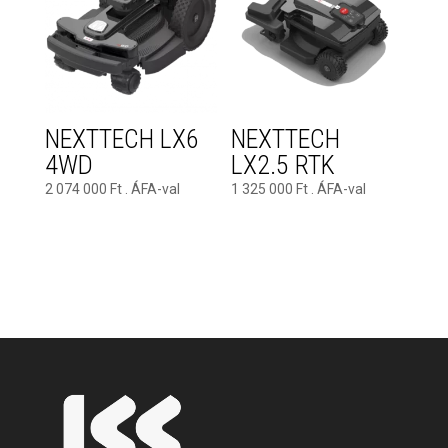
NEXTTECH LX6
NEXTTECH
4WD
LX2.5 RTK
2 074 000
Ft
. ÁFA-val
1 325 000
Ft
. ÁFA-val