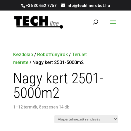
+36 30 652 7757
info@techlinerobot.hu
Kezdőlap
/
Robotfűnyírók
/
Terület
mérete
/ Nagy kert 2501-5000m2
Nagy kert 2501-
5000m2
1–12 termék, összesen 14 db