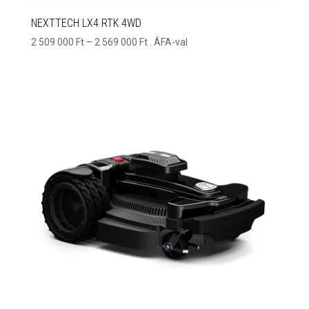
NEXTTECH LX4 RTK 4WD
Ártartomány:
2 509 000
Ft
–
2 569 000
Ft
. ÁFA-val
2
509
000 Ft
-
2
569
000 Ft