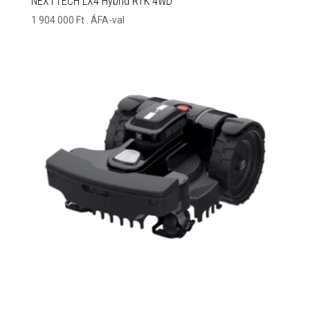
NEXTTECH LX4 Hybrid RTK 4WD
1 904 000
Ft
. ÁFA-val