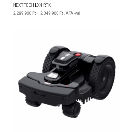
NEXTTECH LX4 RTK
Ártartomány:
2 289 900
Ft
–
2 349 900
Ft
. ÁFA-val
2
289
900 Ft
-
2
349
900 Ft