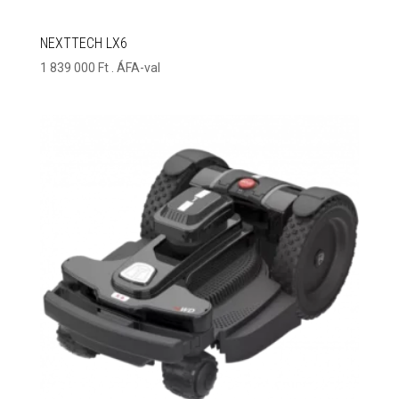
NEXTTECH LX6
1 839 000
Ft
. ÁFA-val