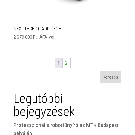
NEXTTECH QUADRITECH
2 079 000
Ft
. ÁFA-val
1
2
→
Keresés
Legutóbbi
bejegyzések
Professzionális robotfűnyíró az MTK Budapest
pályáján