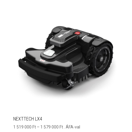
NEXTTECH LX4
Ártartomány:
1 519 000
Ft
–
1 579 000
Ft
. ÁFA-val