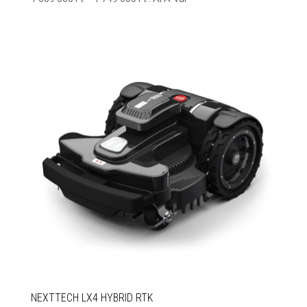
1
689
000 Ft
-
1
749
000 Ft
NEXTTECH LX4 HYBRID RTK