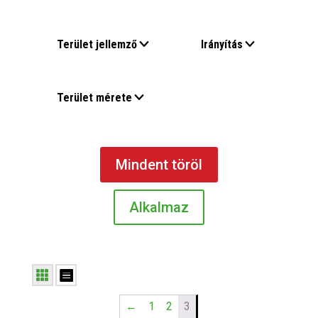
Terület jellemző
Irányítás
Terület mérete
Mindent töröl
Alkalmaz
←
1
2
3