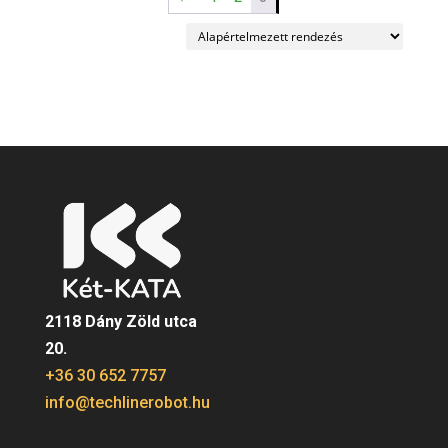
2118 Dány Zöld utca
20.
+36 30 652 7757
info@techlinerobot.hu