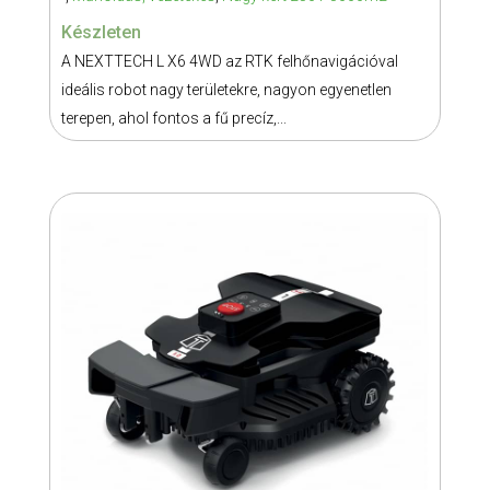
RTK
Készleten
4WD
A NEXTTECH L X6 4WD az RTK felhőnavigációval
mennyiség
ideális robot nagy területekre, nagyon egyenetlen
terepen, ahol fontos a fű precíz,...