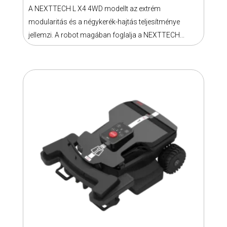
4WD
A NEXTTECH L X4 4WD modellt az extrém
A
mennyiség
modularitás és a négykerék-hajtás teljesítménye
változatok
jellemzi. A robot magában foglalja a NEXTTECH...
a
termékoldalon
választhatók
ki