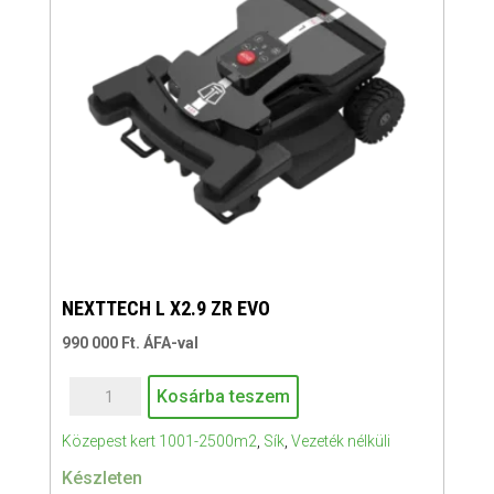
NEXTTECH L X2.9 ZR EVO
990 000
Ft
. ÁFA-val
NEXTTECH
Kosárba teszem
L
Közepest kert 1001-2500m2
,
Sík
,
Vezeték nélküli
X2.9
ZR
Készleten