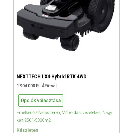
NEXTTECH LX4 Hybrid RTK 4WD
1 904 000
Ft
. ÁFA-val
Ennek
Opciók választása
a
NEXTTECH
terméknek
Emelkedő / Nehéz terep
,
Műholdas, vezetékes
,
Nagy
LX4
több
kert 2501-5000m2
Hybrid
variációja
RTK
Készleten
van.