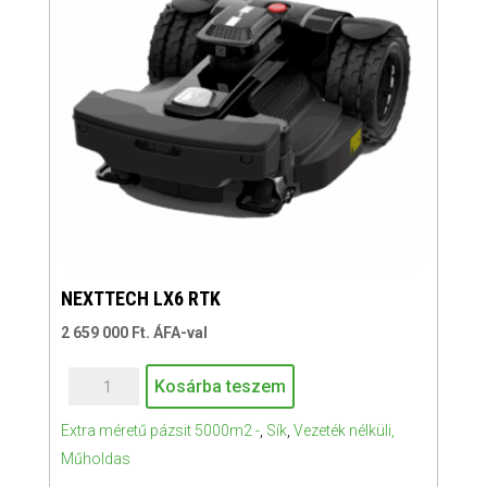
NEXTTECH LX6 RTK
2 659 000
Ft
. ÁFA-val
NEXTTECH
Kosárba teszem
LX6
Extra méretű pázsit 5000m2 -
,
Sík
,
Vezeték nélküli,
RTK
Műholdas
mennyiség