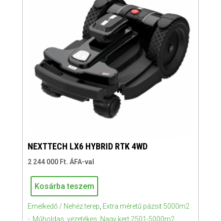
NEXTTECH LX6 HYBRID RTK 4WD
2 244 000
Ft
. ÁFA-val
Kosárba teszem
NEXTTECH
Emelkedő / Nehéz terep
,
Extra méretű pázsit 5000m2
LX6
-
,
Műholdas, vezetékes
,
Nagy kert 2501-5000m2
HYBRID