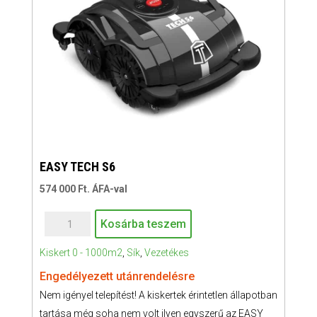
EASY TECH S6
574 000
Ft
. ÁFA-val
EASY
Kosárba teszem
TECH
Kiskert 0 - 1000m2
,
Sík
,
Vezetékes
S6
mennyiség
Engedélyezett utánrendelésre
Nem igényel telepítést! A kiskertek érintetlen állapotban
tartása még soha nem volt ilyen egyszerű az EASY