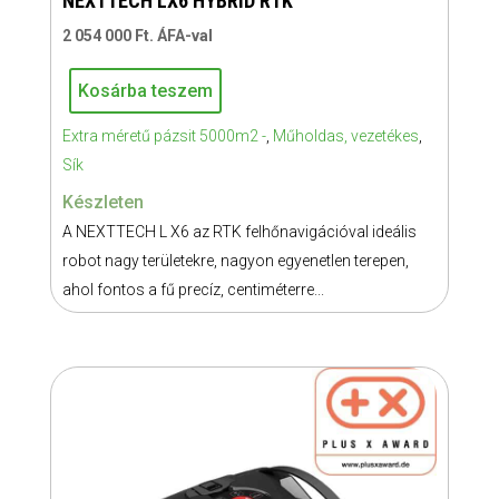
NEXTTECH LX6 HYBRID RTK
2 054 000
Ft
. ÁFA-val
Kosárba teszem
NEXTTECH
Extra méretű pázsit 5000m2 -
,
Műholdas, vezetékes
,
LX6
Sík
HYBRID
RTK
Készleten
mennyiség
A NEXTTECH L X6 az RTK felhőnavigációval ideális
robot nagy területekre, nagyon egyenetlen terepen,
ahol fontos a fű precíz, centiméterre...