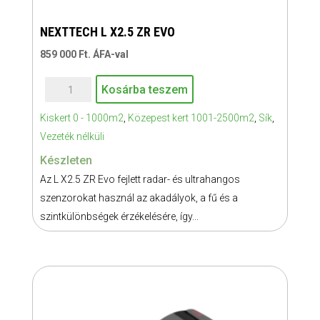
NEXTTECH L X2.5 ZR EVO
859 000
Ft
. ÁFA-val
NEXTTECH
Kosárba teszem
L
Kiskert 0 - 1000m2
,
Közepest kert 1001-2500m2
,
Sík
,
X2.5
Vezeték nélküli
ZR
EVO
Készleten
mennyiség
Az L X2.5 ZR Evo fejlett radar- és ultrahangos
szenzorokat használ az akadályok, a fű és a
szintkülönbségek érzékelésére, így...