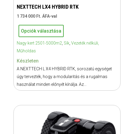
NEXTTECH LX4 HYBRID RTK
1 734 000
Ft
. ÁFA-val
Ennek
Opciók választása
a
NEXTTECH
terméknek
Nagy kert 2501-5000m2
,
Sík
,
Vezeték nélküli,
LX4
több
Műholdas
HYBRID
variációja
RTK
Készleten
van.
mennyiség
A NEXTTECH L X4 HYBRID RTK, sorozatú egységet
A
úgy tervezték, hogy a modularitás és a rugalmas
változatok
használat minden előnyét kínálja. Az...
a
termékoldalon
választhatók
ki