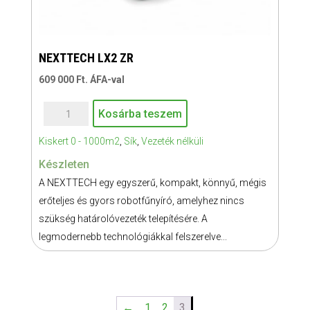
NEXTTECH LX2 ZR
609 000
Ft
. ÁFA-val
NEXTTECH
Kosárba teszem
LX2
Kiskert 0 - 1000m2
,
Sík
,
Vezeték nélküli
ZR
mennyiség
Készleten
A NEXTTECH egy egyszerű, kompakt, könnyű, mégis
erőteljes és gyors robotfűnyíró, amelyhez nincs
szükség határolóvezeték telepítésére. A
legmodernebb technológiákkal felszerelve...
←
1
2
3