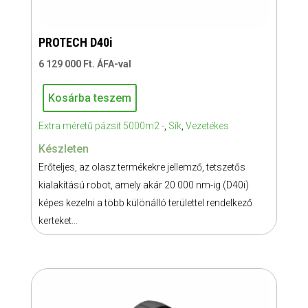
PROTECH D40i
6 129 000
Ft
. ÁFA-val
Kosárba teszem
PROTECH
Extra méretű pázsit 5000m2 -
,
Sík
,
Vezetékes
D40i
mennyiség
Készleten
Erőteljes, az olasz termékekre jellemző, tetszetős
kialakítású robot, amely akár 20 000 nm-ig (D40i)
képes kezelni a több különálló területtel rendelkező
kerteket...