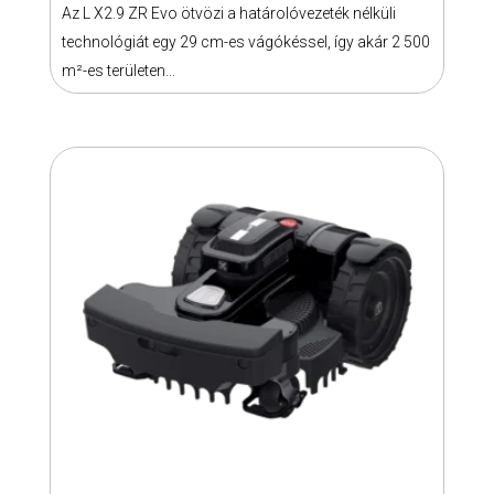
EVO
Az L X2.9 ZR Evo ötvözi a határolóvezeték nélküli
mennyiség
technológiát egy 29 cm-es vágókéssel, így akár 2 500
m²-es területen...