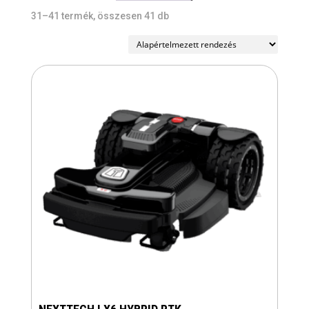
31–41 termék, összesen 41 db