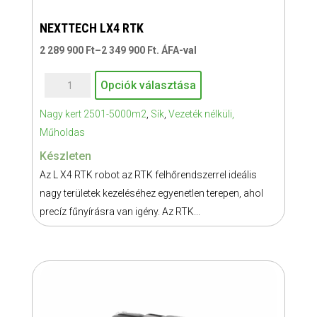
NEXTTECH LX4 RTK
Ártartomány:
2 289 900
Ft
–
2 349 900
Ft
. ÁFA-val
Ennek
2
NEXTTECH
Opciók választása
a
289
LX4
terméknek
900 Ft
Nagy kert 2501-5000m2
,
Sík
,
Vezeték nélküli,
RTK
több
-
Műholdas
mennyiség
variációja
2
Készleten
van.
349
Az L X4 RTK robot az RTK felhőrendszerrel ideális
A
900 Ft
nagy területek kezeléséhez egyenetlen terepen, ahol
változatok
precíz fűnyírásra van igény. Az RTK...
a
termékoldalon
választhatók
ki