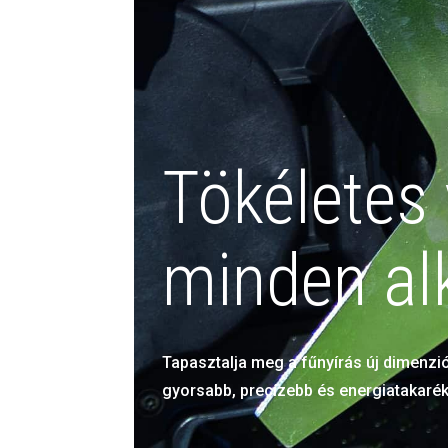
Tökéletes
minden a
Tapasztalja meg a fűnyírás új dimenzi
gyorsabb, precízebb és energiatakaré