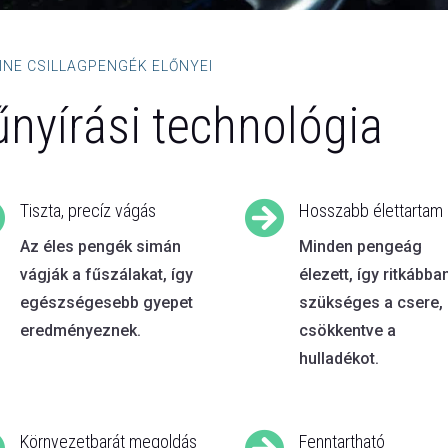
INE CSILLAGPENGÉK ELŐNYEI
űnyírási technológia


Tiszta, precíz vágás
Hosszabb élettartam
Az éles pengék simán
Minden pengeág
vágják a fűszálakat, így
élezett, így ritkábba
egészségesebb gyepet
szükséges a csere,
eredményeznek.
csökkentve a
hulladékot.
Környezetbarát megoldás
Fenntartható