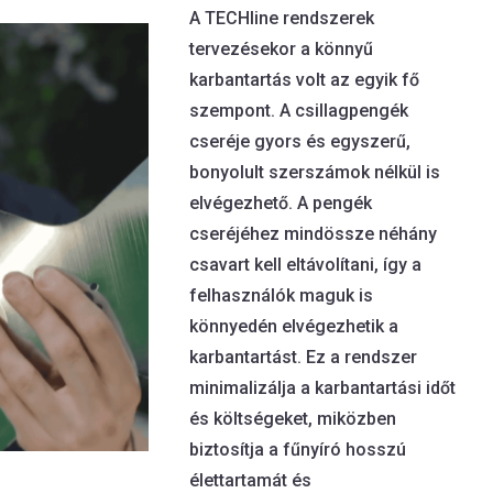
A TECHline rendszerek
tervezésekor a könnyű
karbantartás volt az egyik fő
szempont. A csillagpengék
cseréje gyors és egyszerű,
bonyolult szerszámok nélkül is
elvégezhető. A pengék
cseréjéhez mindössze néhány
csavart kell eltávolítani, így a
felhasználók maguk is
könnyedén elvégezhetik a
karbantartást. Ez a rendszer
minimalizálja a karbantartási időt
és költségeket, miközben
biztosítja a fűnyíró hosszú
élettartamát és