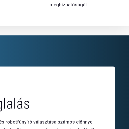
megbízhatóságát.
lalás
és robotfűnyíró választása számos előnnyel