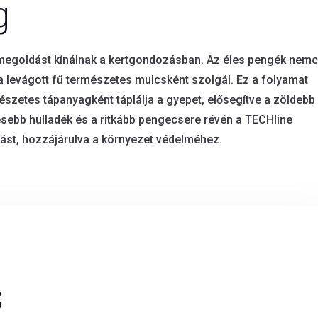
g
 megoldást kínálnak a kertgondozásban. Az éles pengék nem
y a levágott fű természetes mulcsként szolgál. Ez a folyamat
észetes tápanyagként táplálja a gyepet, elősegítve a zöldebb
sebb hulladék és a ritkább pengecsere révén a TECHline
rást, hozzájárulva a környezet védelméhez.
s