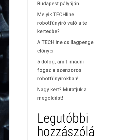
Budapest pályáján
Melyik TECHline
robotfűnyíró való a te
kertedbe?
A TECHline csillagpenge
előnyei
5 dolog, amit imádni
fogsz a szenzoros
robotfűnyírókban!
Nagy kert? Mutatjuk a
megoldást!
Legutóbbi
hozzászólá