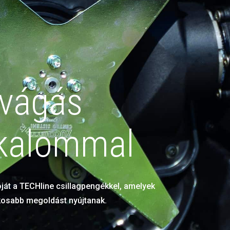
 vágás
lkalommal
óját a TECHline csillagpengékkel, amelyek
kosabb megoldást nyújtanak.