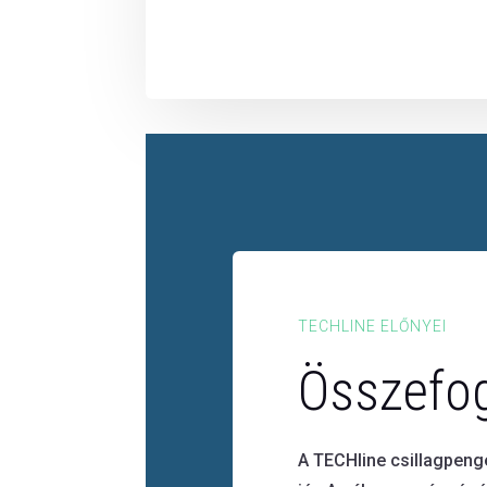
TECHLINE ELŐNYEI
Összefog
A TECHline csillagpeng