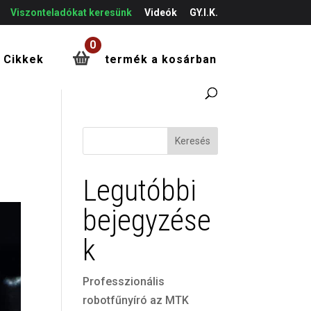
Viszonteladókat keresünk
Videók
GY.I.K.
0
Cikkek
termék a kosárban
Keresés
Legutóbbi
bejegyzése
k
Professzionális
robotfűnyíró az MTK