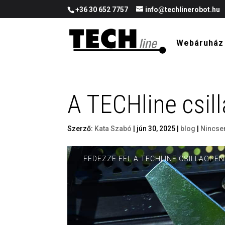
+36 30 652 7757
info@techlinerobot.hu
Webáruház
A TECHline csil
Szerző:
Kata Szabó
|
jún 30, 2025
|
blog
|
Nincse
FEDEZZE FEL A TECHLINE CSILLAGPE