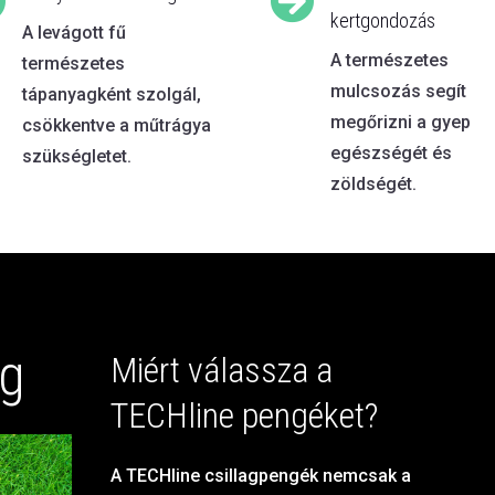


kertgondozás
A levágott fű
A természetes
természetes
mulcsozás segít
tápanyagként szolgál,
megőrizni a gyep
csökkentve a műtrágya
egészségét és
szükségletet.
zöldségét.
g
Miért válassza a
TECHline pengéket?
A TECHline csillagpengék nemcsak a