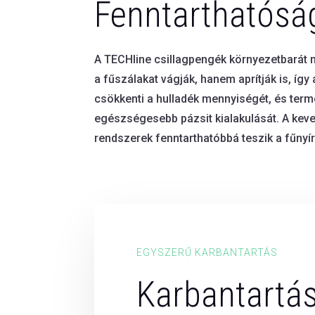
Fenntarthatósá
A TECHline csillagpengék környezetbarát
a fűszálakat vágják, hanem aprítják is, íg
csökkenti a hulladék mennyiségét, és term
egészségesebb pázsit kialakulását. A keve
rendszerek fenntarthatóbbá teszik a fűnyí
EGYSZERŰ KARBANTARTÁS
Karbantartá