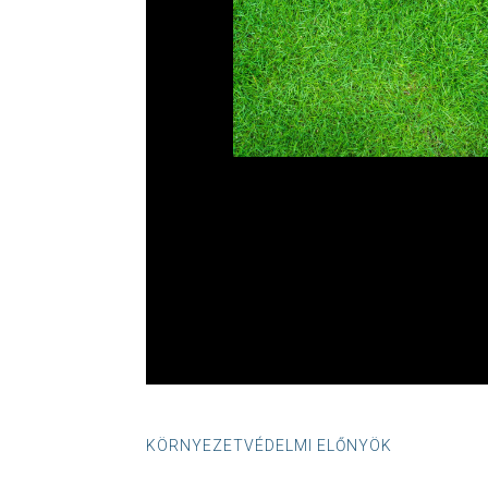
KÖRNYEZETVÉDELMI ELŐNYÖK