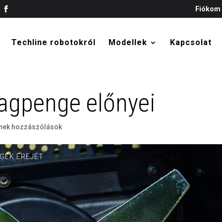
Fiókom
Techline robotokról
Modellek
Kapcsolat
lagpenge előnyei
nek hozzászólások
NGÉK EREJÉT