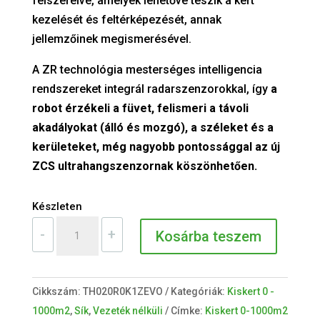
felszerelve, amelyek lehetővé teszik a kert
kezelését és feltérképezését, annak
jellemzőinek megismerésével.
A ZR technológia mesterséges intelligencia
rendszereket integrál radarszenzorokkal, így
a
robot érzékeli a füvet, felismeri a távoli
akadályokat (álló és mozgó), a széleket és a
kerületeket, még nagyobb pontossággal az új
ZCS ultrahangszenzornak köszönhetően.
Készleten
NEXTTECH
-
+
Kosárba teszem
LX2
ZR
EVO
Cikkszám:
TH020R0K1ZEVO
Kategóriák:
Kiskert 0 -
mennyiség
1000m2
,
Sík
,
Vezeték nélküli
Címke:
Kiskert 0-1000m2