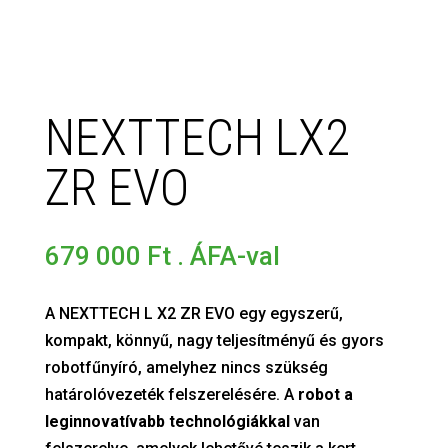
NEXTTECH LX2
ZR EVO
679 000
Ft
. ÁFA-val
A NEXTTECH L X2 ZR EVO egy egyszerű,
kompakt, könnyű, nagy teljesítményű és gyors
robotfűnyíró, amelyhez nincs szükség
határolóvezeték felszerelésére. A
robot a
leginnovatívabb technológiákkal
van