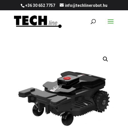
+36 30 652 7757
info@techlinerobot.hu