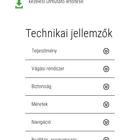
kezelési útmutató letöltése

Technikai jellemzők
Teljesítmény
Vágási rendszer
Biztonság
Méretek
Navigáció
Beállítás, programozás