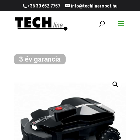
+36 30 652 7757
info@techlinerobot.hu
3 év garancia