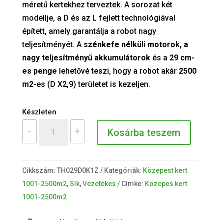
méretű kertekhez terveztek. A sorozat két
modellje, a D és az L fejlett technológiával
épített, amely garantálja a robot nagy
teljesítményét. A
szénkefe nélküli motorok, a
nagy teljesítményű akkumulátorok
és a
29 cm-
es penge
lehetővé teszi, hogy a robot akár
25
00
m2
-es (D X2,9) területet is kezeljen.
Készleten
NEXTTECH
-
+
Kosárba teszem
DX2.9
mennyiség
Cikkszám:
TH029D0K1Z
Kategóriák:
Közepest kert
1001-2500m2
,
Sík
,
Vezetékes
Címke:
Közepes kert
1001-2500m2