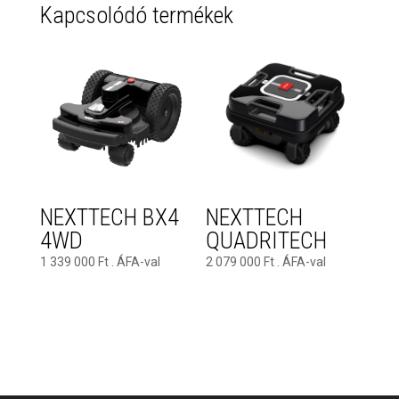
Kapcsolódó termékek
NEXTTECH BX4
NEXTTECH
4WD
QUADRITECH
1 339 000
Ft
. ÁFA-val
2 079 000
Ft
. ÁFA-val