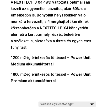
A NEXTTECH B X4 4WD változata optimálisan
kezeli az egyenetlen pázsitot, akár
60%-os
emelkedőn
is. Bonyolult helyzetekben való
munkára tervezett, a
4 meghajtott kerék
nek
köszönhetően a NEXTTECH B X4 könnyedén
elérheti a kert bármely részét, beleértve
a széleket is, biztosítva a tiszta és egyenletes
fűnyírást.
1200 m2-ig érintkezős töltéssel –
Power Unit
Medium akkumulátorral
1800 m2-ig érintkezős töltéssel –
Power Unit
Premium akkumulátorral