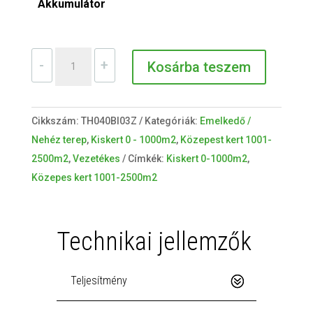
Akkumulátor
NEXTTECH
-
+
Kosárba teszem
BX4
4WD
mennyiség
Cikkszám:
TH040BI03Z
Kategóriák:
Emelkedő /
Nehéz terep
,
Kiskert 0 - 1000m2
,
Közepest kert 1001-
2500m2
,
Vezetékes
Címkék:
Kiskert 0-1000m2
,
Közepes kert 1001-2500m2
Technikai jellemzők
Teljesítmény