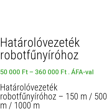
Határolóvezeték
robotfűnyíróhoz
Ártartomány:
50 000
Ft
–
360 000
Ft
. ÁFA-val
50
000 Ft
Határolóvezeték
-
robotfűnyíróhoz – 150 m / 500
360
m / 1000 m
000 Ft