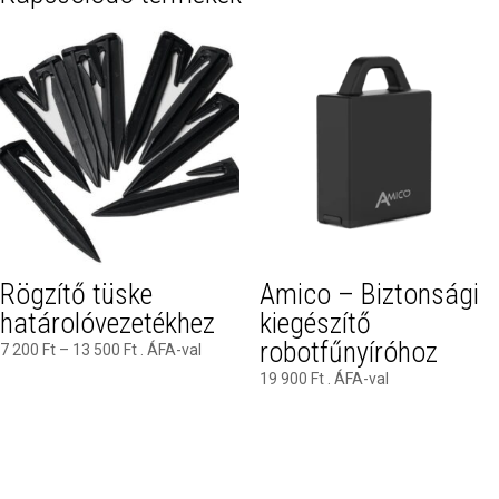
Rögzítő tüske
Amico – Biztonsági
határolóvezetékhez
kiegészítő
robotfűnyíróhoz
Ártartomány:
7 200
Ft
–
13 500
Ft
. ÁFA-val
7
19 900
Ft
. ÁFA-val
200 Ft
-
13
500 Ft