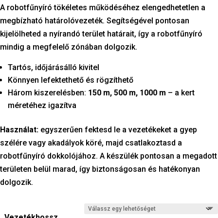
A robotfűnyíró tökéletes működéséhez elengedhetetlen a
megbízható határolóvezeték. Segítségével pontosan
kijelölheted a nyírandó terület határait, így a robotfűnyíró
mindig a megfelelő zónában dolgozik.
Tartós, időjárásálló kivitel
Könnyen lefektethető és rögzíthető
Három kiszerelésben:
150 m, 500 m, 1000 m
– a kert
méretéhez igazítva
Használat:
egyszerűen fektesd le a vezetékeket a gyep
szélére vagy akadályok köré, majd csatlakoztasd a
robotfűnyíró dokkolójához. A készülék pontosan a megadott
területen belül marad, így biztonságosan és hatékonyan
dolgozik.
Vezetékhossz