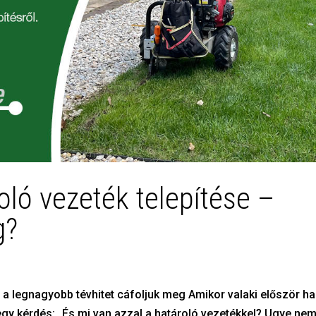
oló vezeték telepítése –
g?
 a legnagyobb tévhitet cáfoljuk meg Amikor valaki először hal
 egy kérdés: „És mi van azzal a határoló vezetékkel? Ugye ne