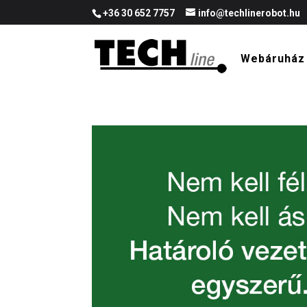
+36 30 652 7757
info@techlinerobot.hu
Webáruház