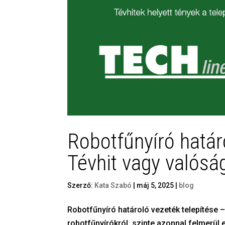
Robotfűnyíró határ
Tévhit vagy valósá
Szerző:
Kata Szabó
|
máj 5, 2025
|
blog
Robotfűnyíró határoló vezeték telepítése –
robotfűnyírókról, szinte azonnal felmerül