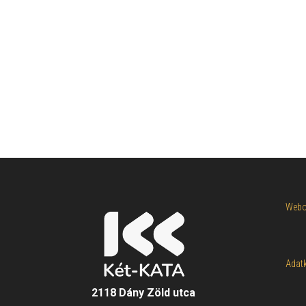
Webol
Adatk
2118 Dány Zöld utca