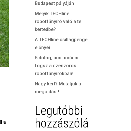
Budapest pályáján
Melyik TECHline
robotfűnyíró való a te
kertedbe?
A TECHline csillagpenge
előnyei
5 dolog, amit imádni
fogsz a szenzoros
robotfűnyírókban!
Nagy kert? Mutatjuk a
megoldást!
Legutóbbi
hozzászólá
l a
m