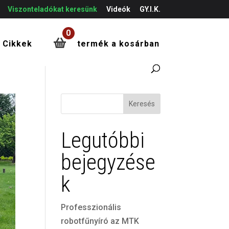
Viszonteladókat keresünk
Videók
GY.I.K.
0
Cikkek
termék a kosárban
Keresés
Legutóbbi
bejegyzése
k
Professzionális
robotfűnyíró az MTK