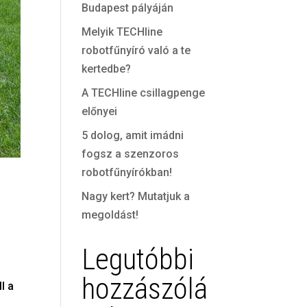
Budapest pályáján
Melyik TECHline
robotfűnyíró való a te
kertedbe?
A TECHline csillagpenge
előnyei
5 dolog, amit imádni
fogsz a szenzoros
robotfűnyírókban!
Nagy kert? Mutatjuk a
megoldást!
Legutóbbi
hozzászólá
l a
m