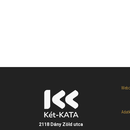
Webol
Adatk
2118 Dány Zöld utca