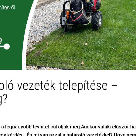
oló vezeték telepítése –
g?
 a legnagyobb tévhitet cáfoljuk meg Amikor valaki először hal
 egy kérdés: „És mi van azzal a határoló vezetékkel? Ugye ne