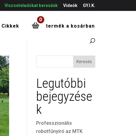
Viszonteladókat keresünk
Videók
GY.I.K.
0
Cikkek
termék a kosárban
Keresés
Legutóbbi
bejegyzése
k
Professzionális
robotfűnyíró az MTK