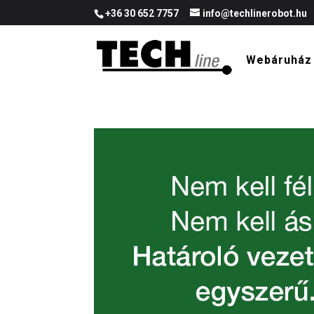
+36 30 652 7757
info@techlinerobot.hu
Webáruház