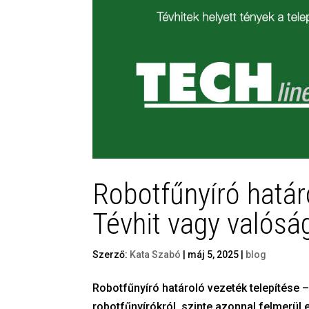
Robotfűnyíró határ
Tévhit vagy valósá
Szerző:
Kata Szabó
|
máj 5, 2025
|
blog
Robotfűnyíró határoló vezeték telepítése –
robotfűnyírókról, szinte azonnal felmerül