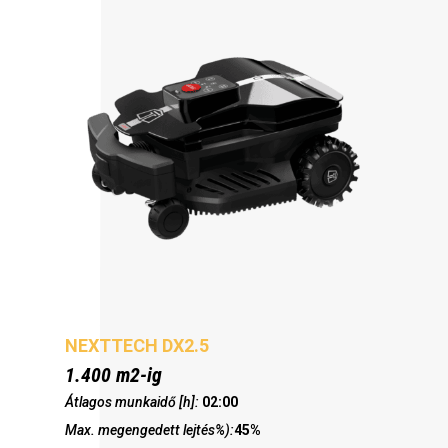
NEXTTECH DX2.5
1.400 m2-ig
Átlagos munkaidő [h]:
02:00
Max. megengedett lejtés%):
45%