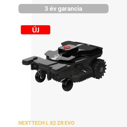
3 év garancia
NEXTTECH L X2 ZR EVO