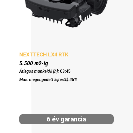
NEXTTECH LX4 RTK
5.500 m2-ig
Átlagos munkaidő [h]:
03:45
Max. megengedett lejtés%):
45
%
6 év garancia