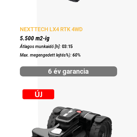
NEXTTECH LX4 RTK 4WD
5.500 m2-ig
Átlagos munkaidő [h]:
03:15
Max. megengedett lejtés%):
60
%
6 év garancia