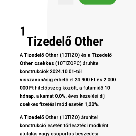
1
Tizedelő Other
A
Tizedelő Other
(10TIZO) és a
Tizedelő
Other csekkes
(10TIZOPC) áruhitel
konstrukciók
2024.10.01-től
visszavonásig
érhető el
24 900 Ft és 2 000
000 Ft
hitelösszeg között, a futamidő
10
hónap
, a kamat
0,0%
, éves kezelési díj
csekkes fizetési mód esetén
1,20%
.
A
Tizedelő Other
(10TIZO) áruhitel
konstrukció esetén törlesztési módként
átutalás vagy csoportos beszedési