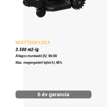
NEXTTECH LX2,9
3.500 m2-ig
Átlagos munkaidő [h]:
06:00
Max. megengedett lejtés%):
45%
6 év garancia