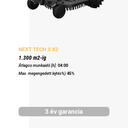
NEXT TECH S X2
1.300 m2-ig
Átlagos munkaidő [h]:
04:00
Max. megengedett lejtés%):
45%
3 év garancia