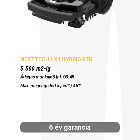
NEXTTECH LX4 HYBRID RTK
5.500 m2-ig
Átlagos munkaidő [h]:
03:45
Max. megengedett lejtés%):
45
%
6 év garancia