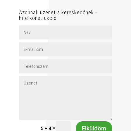
Azonnali üzenet a kereskedőnek -
hitelkonstrukció
Elküldöm
=
5 + 4