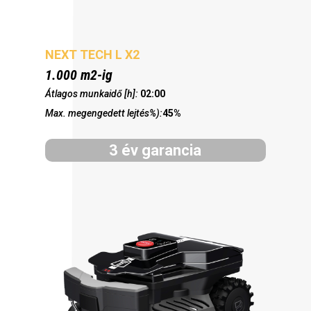
NEXT TECH L X2
1.000 m2-ig
Átlagos munkaidő [h]:
02:00
Max. megengedett lejtés%):
45%
3 év garancia