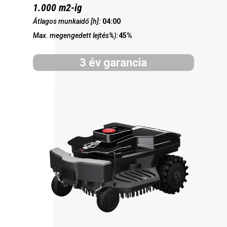
1.000 m2-ig
Átlagos munkaidő [h]:
04:00
Max. megengedett lejtés%):
45%
3 év garancia