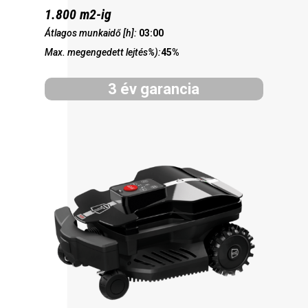
1.800 m2-ig
Átlagos munkaidő [h]:
03:00
Max. megengedett lejtés%):
45%
3 év garancia