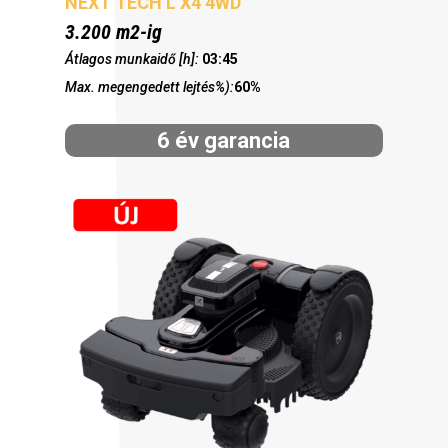
NEXT TECH L X4 4WD
3.200 m2-ig
Átlagos munkaidő [h]:
03:45
Max. megengedett lejtés%):
60%
6 év garancia