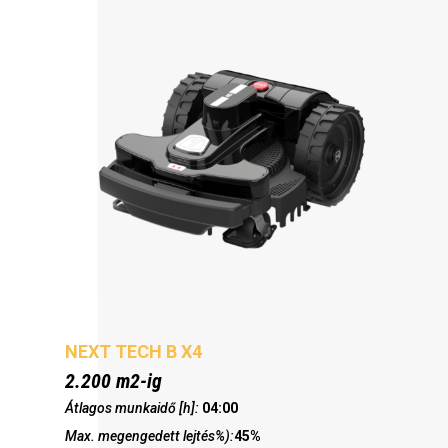
NEXT TECH B X4
2.200 m2-ig
Átlagos munkaidő [h]:
04:00
Max. megengedett lejtés%):
45%