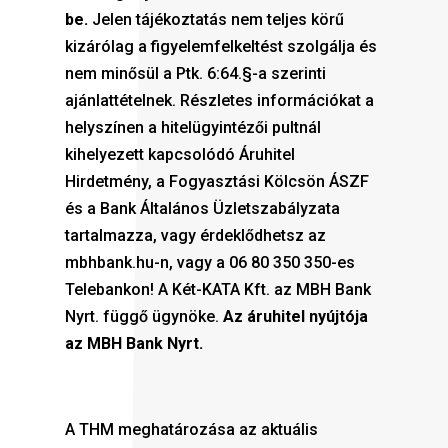
be.
Jelen tájékoztatás nem teljes körű
kizárólag a figyelemfelkeltést szolgálja és
nem minősül a Ptk. 6:64.§-a szerinti
ajánlattételnek. Részletes információkat a
helyszínen a hitelügyintézői pultnál
kihelyezett kapcsolódó Áruhitel
Hirdetmény, a Fogyasztási Kölcsön ÁSZF
és a Bank Általános Üzletszabályzata
tartalmazza, vagy érdeklődhetsz az
mbhbank.hu-n, vagy a 06 80 350 350-es
Telebankon! A Két-KATA Kft. az MBH Bank
Nyrt. függő ügynöke.
Az áruhitel nyújtója
az MBH Bank Nyrt.
A THM meghatározása az aktuális