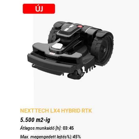
NEXTTECH LX4 HYBRID RTK
5.500 m2-ig
Átlagos munkaidő [h]:
03:45
Max. megengedett lejtés%):
45
%