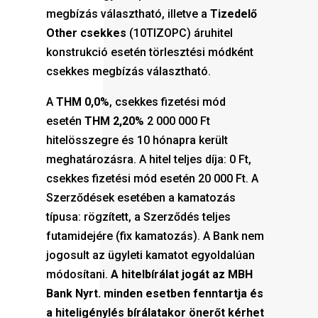
megbízás választható, illetve a
Tizedelő
Other csekkes
(10TIZOPC) áruhitel
konstrukció esetén törlesztési módként
csekkes megbízás választható.
A
THM 0,0%
, csekkes fizetési mód
esetén
THM 2,20%
2 000 000 Ft
hitelösszegre és 10 hónapra került
meghatározásra. A hitel teljes díja: 0 Ft,
csekkes fizetési mód esetén 20 000 Ft. A
Szerződések esetében a kamatozás
típusa: rögzített, a Szerződés teljes
futamidejére (fix kamatozás). A Bank nem
jogosult az ügyleti kamatot egyoldalúan
módosítani.
A hitelbírálat jogát az MBH
Bank Nyrt. minden esetben fenntartja és
a hiteligénylés bírálatakor önerőt kérhet