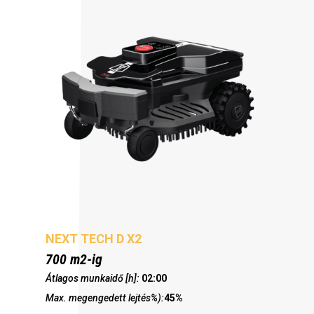
NEXT TECH D X2
700 m2-ig
Átlagos munkaidő [h]:
02:00
Max. megengedett lejtés%):
45%