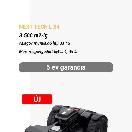
NEXT TECH L X4
3.500 m2-ig
Átlagos munkaidő [h]:
03:45
Max. megengedett lejtés%):
45%
6 év garancia