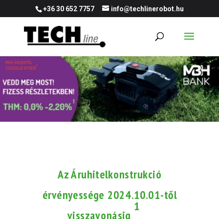
+36 30 652 7757
info@techlinerobot.hu
Az Áruhitelkonstrukció
érvényessége 2024.10.01-től
1
visszavonásig