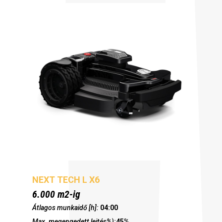
NEXT TECH L X6
6.000 m2-ig
Átlagos munkaidő [h]:
04:00
Max. megengedett lejtés%):
45%