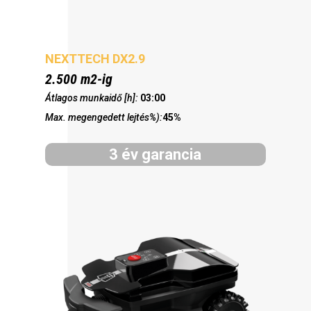
NEXTTECH DX2.9
2.500 m2-ig
Átlagos munkaidő [h]:
03:00
Max. megengedett lejtés%):
45%
3 év garancia