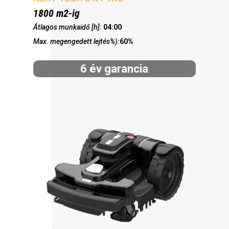
1800 m2-ig
Átlagos munkaidő [h]:
04:00
Max. megengedett lejtés%):
60%
6 év garancia